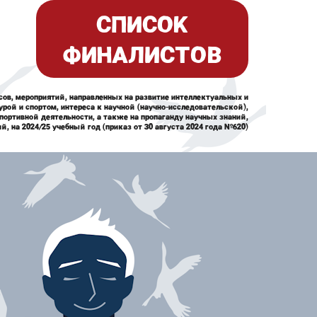
СПИСОК
ФИНАЛИСТОВ
сов, мероприятий, направленных на развитие интеллектуальных и
рой и спортом, интереса к научной (научно-исследовательской),
портивной деятельности, а также на пропаганду научных знаний,
, на 2024/25 учебный год (приказ от 30 августа 2024 года №620)